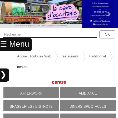
Previous Slide
Next 
×
OK
ACCUEIL
☰ Menu
ANNUAIRE
AGENDA
Accueil Toulouse Web
restaurants
traditionnel
ANNONCES
centre
❯
CINEMA
centre
ENFANTS
AFTERWORK
AMBIANCE
SPORTS
BRASSERIES / BISTROTS
DINERS SPECTACLES
MARIAGES