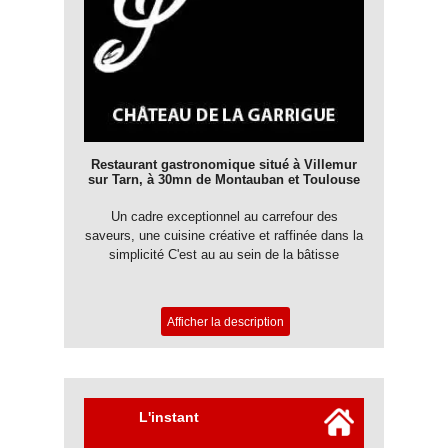
Restaurant gastronomique situé à Villemur
sur Tarn, à 30mn de Montauban et Toulouse
Un cadre exceptionnel au carrefour des
saveurs, une cuisine créative et raffinée dans la
simplicité C'est au au sein de la bâtisse
historique du château de la Garrigue que se loge
le restaurant L’Alto. Un décor exceptionnel pour
un voyage gastronomique qui l'est tout autant le
Afficher la description
tout géré d'une main de maître par le chef étoilé
(pendant 12 ans) Gérald Garcia. Une cuisine
gastronomique à la hauteur de ces lieux
enchanteurs. Le Château et de la salle de l’Alto
ont fait l'objet d'une attention toute particulière
L'instant
dans sa rénovation comme dans sa décoration
à la fois moderne et traditionnelle (mobilier