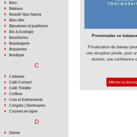
Bars
Bateaux
Beauté-Spa-Sauna
Bien-être
Bijouteries et joailleries
Bio & Ecologie
Promenades en bateaux
Boucheries
Boulangerie
Privatisation de bateau pou
Brasseries
une réception privée, pour u
Boutique
réunion, une conférence o
C
dinatoire, … La Compagni
Toulousains accueille vos é
Cadeaux
et professionnels. Une équ
Café-Concert
Afficher la descri
accompagne dans la réalisat
Café-Théâtre
personnalisés avec une offre à
Coiffure
choix de cocktails, anima
Com et Evénements
décoration personn
Congrès | Séminaires
Courses en ligne
Plus d'infos su
D
SITE WE
Danse