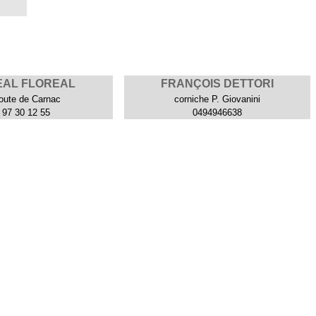
t-
 de
u un
er !
e
EAL FLOREAL
FRANÇOIS DETTORI
oute de Carnac
corniche P. Giovanini
 97 30 12 55
0494946638
Next Slide
.