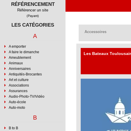
RÉFÉRENCEMENT
Référencer un site
(Payant)
LES CATÉGORIES
Accessoires
A
A emporter
A faire le dimanche
Les Bateaux Toulousai
Ameublement
Animaux
Anniversaires
Antiquités-Brocantes
Art et culture
Associations
Assurances
Audio-Photo-TV/Vidéo
Auto-école
Auto-moto
B
B to B