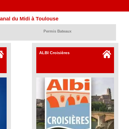
anal du Midi à Toulouse
Permis Bateaux
ALBI Croisières