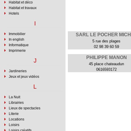
Habitat et déco
Habitat et travaux
Hotels
I
Immobilier
SARL LE POCHER MIC
In english
5 rue des plages
Informatique
02 98 39 60 59
Imprimerie
PHILIPPE MANON
J
45 place chateaudun
0616593172
Jardineries
Jeux et jeux vidéos
L
La Nuit
Librairies
Lieux de spectacles
Literie
Locations
Loisirs
Loisirs créatifs