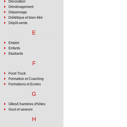
Décoration
Les Bateaux Toulo
Déménagement
Port de la Daurade, 310
Dépannage
Diététique et bien-être
Dépôt-vente
Tél : 05 61 80 2
E
Emploi
Enfants
Etudiants
F
Previous Slide
Food Truck
Formation et Coaching
Formations et Ecoles
G
Gîtes/Chambres d'hôtes
Gout et saveurs
H