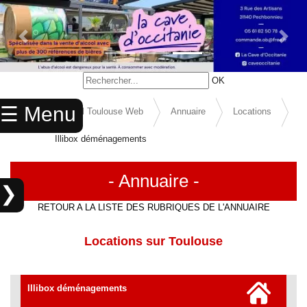
Previous Slide
Next 
×
OK
ACCUEIL
☰ Menu
Accueil Toulouse Web
Annuaire
Locations
ANNUAIRE
Illibox déménagements
AGENDA
ANNONCES
- Annuaire -
❯
CINEMA
RETOUR A LA LISTE DES RUBRIQUES DE L'ANNUAIRE
×
ENFANTS
RECHERCHER
Locations sur Toulouse
SPORTS
RÉFÉRENCEMENT
MARIAGES
Illibox déménagements
Référencer
un