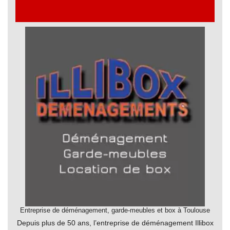
RESTAURANTS
site
(Payant)
SPECTACLES
LES
CATÉGORIES
LA
NUIT
A
FORUM
A
CONTACT
emporter
A
faire
le
dimanche
Ameublement
Animaux
Entreprise de déménagement, garde-meubles et box à Toulouse
Anniversaires
Depuis plus de 50 ans, l’entreprise de déménagement Illibox