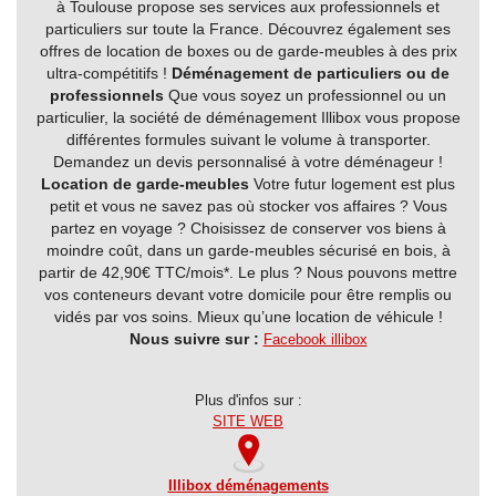
à Toulouse propose ses services aux professionnels et
Antiquités-
particuliers sur toute la France. Découvrez également ses
Brocantes
offres de location de boxes ou de garde-meubles à des prix
ultra-compétitifs !
Déménagement de particuliers ou de
Art
professionnels
Que vous soyez un professionnel ou un
et
particulier, la société de déménagement Illibox vous propose
culture
différentes formules suivant le volume à transporter.
Demandez un devis personnalisé à votre déménageur !
Associations
Location de garde-meubles
Votre futur logement est plus
petit et vous ne savez pas où stocker vos affaires ? Vous
Assurances
partez en voyage ? Choisissez de conserver vos biens à
moindre coût, dans un garde-meubles sécurisé en bois, à
Audio-
partir de 42,90€ TTC/mois*. Le plus ? Nous pouvons mettre
vos conteneurs devant votre domicile pour être remplis ou
Photo-
vidés par vos soins. Mieux qu’une location de véhicule !
TV/Vidéo
Nous suivre sur :
Facebook illibox
Auto-
école
Plus d'infos sur :
SITE WEB
Auto-
moto
Illibox déménagements