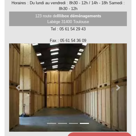
B
Horaires : Du lundi au vendredi : 8h30 - 12h / 14h - 18h Samedi :
8h30 - 12h
123 route de
Illibox déménagements
B
Labège 31400 Toulouse
to
Tel : 05 61 54 29 43
B
Fax : 05 61 54 36 09
Bars
Bateaux
Beauté-
Spa-
Sauna
Previous Slide
Next Slide
Bien-
être
Bijouteries
et
joailleries