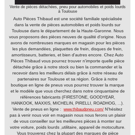
Antiquités-
Vente de pièces détachées, pneu pour automobiles et poids lourds
à Toulouse
Brocantes
Auto Pièces Thibaud est une société familiale spécialisée
Art
dans la vente de pièces automobiles et poids lourds sur
et
Toulouse dans le département de la Haute-Garonne. Nous
vous proposons des pièces neuves de qualité d'origine. Nous
culture
avons de nombreuses marques en magasin pour les pièces
les plus demandées, plaquettes de frein, disques de frein,
Associations
amortisseurs, batteries, et bien d'autres encore. Chez Auto
Pièces Thibaud vous pourrez trouver n'importe quelle pièce
Assurances
détachée grâce à notre stock ou bien la commander et la
recevoir dans les meilleurs délais grâce à notre réseau de
Audio-
partenaires sur Toulouse et sa région. Grâce à notre
Photo-
boutique en ligne de pneus vous pourrez trouver la marque
TV/Vidéo
et le modèle que vous cherchez dans notre cinquantaine de
références fabricants (FIRESTONE, GOODYEAR,
Auto-
HANKOOK, MAXXIS, MICHELIN, PIRELLI, ROADHOG, ...).
école
Vente de pneus en ligne :
www.thibaudpneu.com/
N'hésitez
pas à venir nous voir en magasin nous nous ferons un plaisir
Auto-
de vous conseiller sur les meilleures pièces à monter sur
moto
votre voiture, poids lourds ,utilitaire, appareil de motoculture.
Vous trouverez chez la plupart des marques de pièce