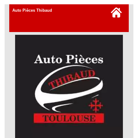
RESTAURANTS
site
Auto Pièces Thibaud
(Payant)
SPECTACLES
LES
CATÉGORIES
LA
NUIT
A
FORUM
A
CONTACT
emporter
A
faire
le
dimanche
Ameublement
Animaux
Anniversaires