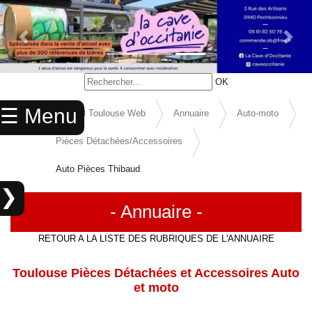
Previous Slide
Next 
×
OK
ACCUEIL
☰ Menu
Accueil Toulouse Web
Annuaire
Auto-moto
ANNUAIRE
Pièces Détachées/Accessoires
AGENDA
Auto Pièces Thibaud
ANNONCES
❯
CINEMA
- Annuaire -
×
ENFANTS
RECHERCHER
RETOUR A LA LISTE DES RUBRIQUES DE L'ANNUAIRE
SPORTS
Toulouse Pièces Détachées et Accessoires Auto
RÉFÉRENCEMENT
et moto
MARIAGES
Référencer
un