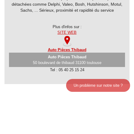
B
détachées comme Delphi, Valeo, Bosh, Hutshinson, Motul,
Sachs, ... Sérieux, proximité et rapidité du service
B
to
Plus d'infos sur :
B
SITE WEB
Bars
Auto Pièces Thibaud
Bateaux
Auto Pièces Thibaud
50 boulevard de thibaud 31100 toulouse
Beauté-
Tel : 05 40 25 15 24
Spa-
Sauna
Un problème sur notre site ?
Bien-
être
Bijouteries
et
joailleries