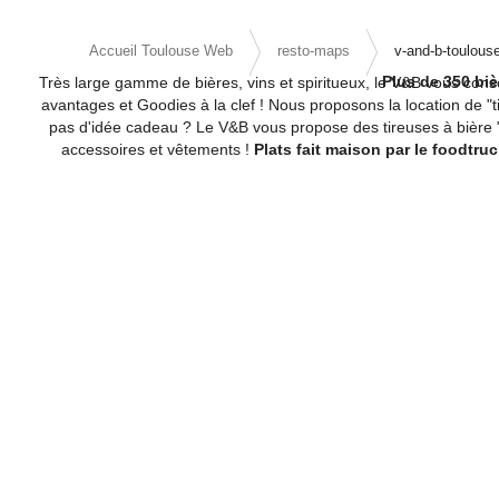
Accueil Toulouse Web
resto-maps
v-and-b-toulous
Plus de 350 biè
Très large gamme de bières, vins et spiritueux, le V&B vous cons
avantages et Goodies à la clef ! Nous proposons la location de "t
pas d'idée cadeau ? Le V&B vous propose des tireuses à bière "Per
accessoires et vêtements !
Plats fait maison par le foodtr