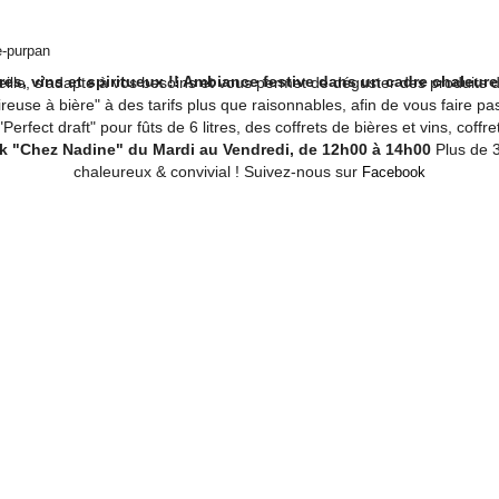
e-purpan
res, vins et spiritueux !! Ambiance festive dans un cadre chaleure
eille, s'adapte à vos besoins et vous permet de déguster des produits d
ireuse à bière" à des tarifs plus que raisonnables, afin de vous faire
fect draft" pour fûts de 6 litres, des coffrets de bières et vins, coffre
uck "Chez Nadine" du Mardi au Vendredi, de 12h00 à 14h00
Plus de 3
chaleureux & convivial ! Suivez-nous sur
Facebook