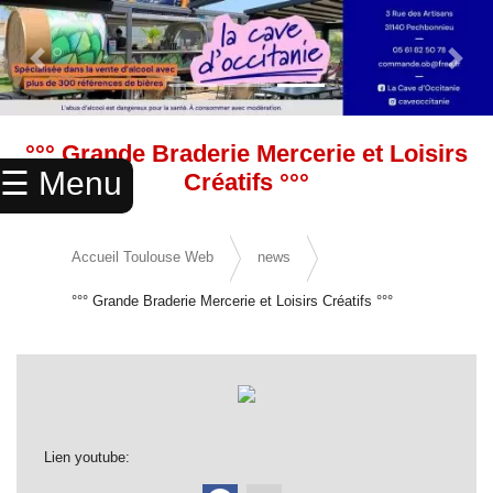
Previous Slide
Next 
×
ACCUEIL
°°° Grande Braderie Mercerie et Loisirs
☰ Menu
Créatifs °°°
ANNUAIRE
AGENDA
Accueil Toulouse Web
news
ANNONCES
°°° Grande Braderie Mercerie et Loisirs Créatifs °°°
CINEMA
ENFANTS
SPORTS
MARIAGES
Lien youtube: