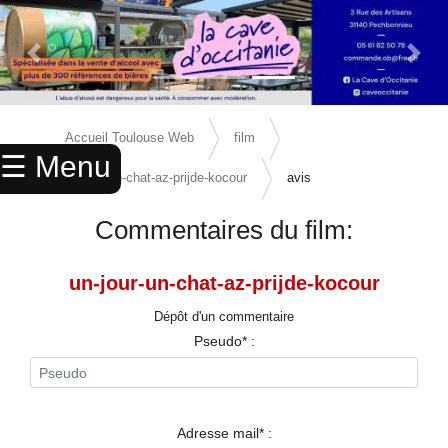
Previous Slide
Next 
×
ACCUEIL
Accueil Toulouse Web
film
☰ Menu
ANNUAIRE
un-jour-un-chat-az-prijde-kocour
avis
AGENDA
Commentaires du film:
ANNONCES
un-jour-un-chat-az-prijde-kocour
CINEMA
Dépôt d'un commentaire
ENFANTS
Pseudo* :
SPORTS
MARIAGES
Adresse mail* :