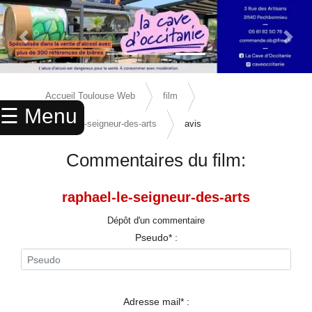
Previous Slide
Next 
×
ACCUEIL
Accueil Toulouse Web
film
☰ Menu
ANNUAIRE
raphael-le-seigneur-des-arts
avis
AGENDA
Commentaires du film:
ANNONCES
raphael-le-seigneur-des-arts
CINEMA
Dépôt d'un commentaire
ENFANTS
Pseudo* :
SPORTS
MARIAGES
Adresse mail* :