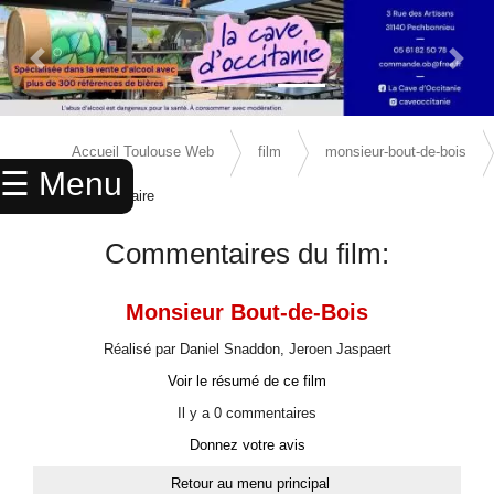
Previous Slide
Next 
×
ACCUEIL
Accueil Toulouse Web
film
monsieur-bout-de-bois
☰ Menu
ANNUAIRE
commentaire
AGENDA
Commentaires du film:
ANNONCES
Monsieur Bout-de-Bois
CINEMA
Réalisé par Daniel Snaddon, Jeroen Jaspaert
ENFANTS
Voir le résumé de ce film
SPORTS
Il y a 0 commentaires
Donnez votre avis
MARIAGES
Retour au menu principal