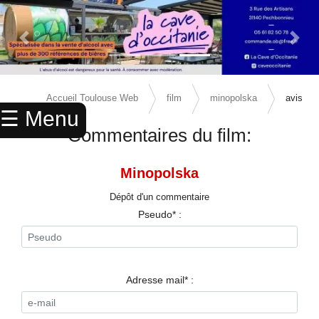
Previous Slide
Next 
×
ACCUEIL
Accueil Toulouse Web
film
minopolska
avis
☰ Menu
ANNUAIRE
Commentaires du film:
AGENDA
Minopolska
ANNONCES
Dépôt d'un commentaire
CINEMA
Pseudo* :
ENFANTS
SPORTS
Adresse mail* :
MARIAGES