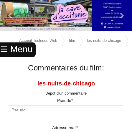
Previous Slide
Next 
×
ACCUEIL
Accueil Toulouse Web
film
les-nuits-de-chicago
☰ Menu
ANNUAIRE
avis
AGENDA
Commentaires du film:
ANNONCES
les-nuits-de-chicago
CINEMA
Dépôt d'un commentaire
ENFANTS
Pseudo* :
SPORTS
MARIAGES
Adresse mail* :