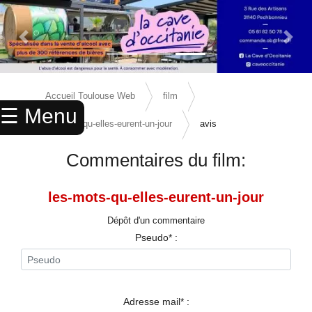
Previous Slide
Next 
×
ACCUEIL
Accueil Toulouse Web
film
☰ Menu
ANNUAIRE
les-mots-qu-elles-eurent-un-jour
avis
AGENDA
Commentaires du film:
ANNONCES
les-mots-qu-elles-eurent-un-jour
CINEMA
Dépôt d'un commentaire
ENFANTS
Pseudo* :
SPORTS
MARIAGES
Adresse mail* :