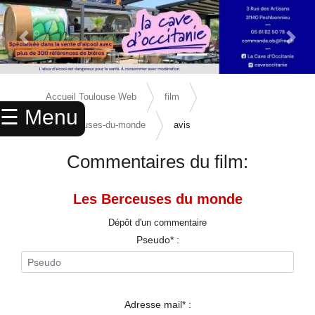
Previous Slide
Next 
×
ACCUEIL
Accueil Toulouse Web
film
☰ Menu
ANNUAIRE
les-berceuses-du-monde
avis
AGENDA
Commentaires du film:
ANNONCES
Les Berceuses du monde
CINEMA
Dépôt d'un commentaire
ENFANTS
Pseudo* :
SPORTS
MARIAGES
Adresse mail* :