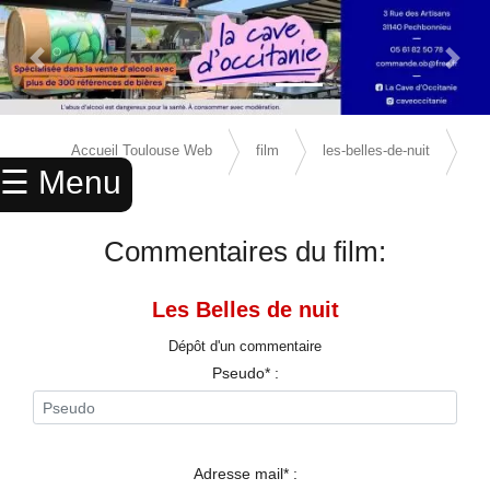
Previous Slide
Next 
×
ACCUEIL
Accueil Toulouse Web
film
les-belles-de-nuit
☰ Menu
ANNUAIRE
avis
AGENDA
Commentaires du film:
ANNONCES
Les Belles de nuit
CINEMA
Dépôt d'un commentaire
ENFANTS
Pseudo* :
SPORTS
MARIAGES
Adresse mail* :