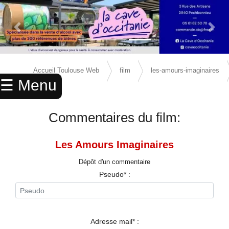
Previous Slide
Next 
×
ACCUEIL
Accueil Toulouse Web
film
les-amours-imaginaires
☰ Menu
ANNUAIRE
avis
AGENDA
Commentaires du film:
ANNONCES
Les Amours Imaginaires
CINEMA
Dépôt d'un commentaire
ENFANTS
Pseudo* :
SPORTS
MARIAGES
Adresse mail* :