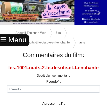
Previous Slide
Next 
×
ACCUEIL
Accueil Toulouse Web
film
☰ Menu
ANNUAIRE
les-1001-nuits-2-le-desole-et-l-enchante
avis
AGENDA
Commentaires du film:
ANNONCES
les-1001-nuits-2-le-desole-et-l-enchante
CINEMA
Dépôt d'un commentaire
ENFANTS
Pseudo* :
SPORTS
MARIAGES
Adresse mail* :