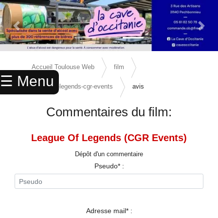
Previous Slide
Next 
×
ACCUEIL
Accueil Toulouse Web
film
☰ Menu
ANNUAIRE
league-of-legends-cgr-events
avis
AGENDA
Commentaires du film:
ANNONCES
League Of Legends (CGR Events)
CINEMA
Dépôt d'un commentaire
ENFANTS
Pseudo* :
SPORTS
MARIAGES
Adresse mail* :