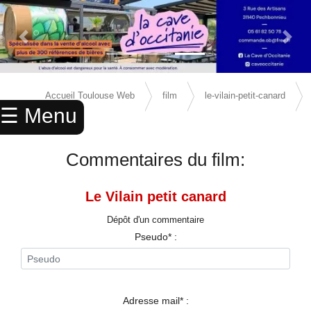
Previous Slide
Next 
×
ACCUEIL
Accueil Toulouse Web
film
le-vilain-petit-canard
☰ Menu
ANNUAIRE
avis
AGENDA
Commentaires du film:
ANNONCES
Le Vilain petit canard
CINEMA
Dépôt d'un commentaire
ENFANTS
Pseudo* :
SPORTS
MARIAGES
Adresse mail* :