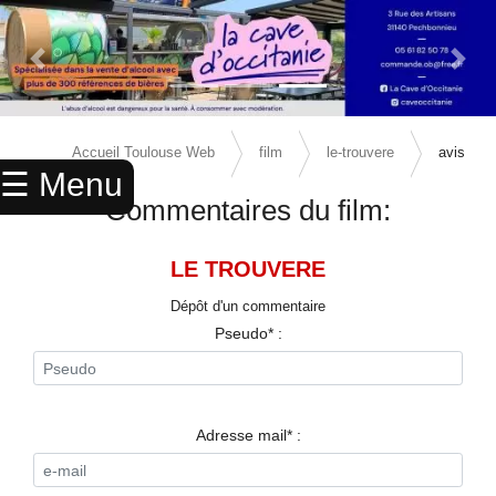
Previous Slide
Next 
×
ACCUEIL
Accueil Toulouse Web
film
le-trouvere
avis
☰ Menu
ANNUAIRE
Commentaires du film:
AGENDA
LE TROUVERE
ANNONCES
Dépôt d'un commentaire
CINEMA
Pseudo* :
ENFANTS
SPORTS
Adresse mail* :
MARIAGES