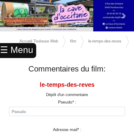
Previous Slide
Next 
×
ACCUEIL
Accueil Toulouse Web
film
le-temps-des-reves
☰ Menu
ANNUAIRE
avis
AGENDA
Commentaires du film:
ANNONCES
le-temps-des-reves
CINEMA
Dépôt d'un commentaire
ENFANTS
Pseudo* :
SPORTS
MARIAGES
Adresse mail* :