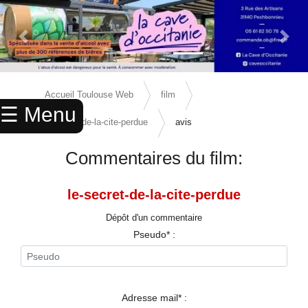
Previous Slide
Next 
×
ACCUEIL
Accueil Toulouse Web
film
☰ Menu
ANNUAIRE
le-secret-de-la-cite-perdue
avis
AGENDA
Commentaires du film:
ANNONCES
le-secret-de-la-cite-perdue
CINEMA
Dépôt d'un commentaire
ENFANTS
Pseudo* :
SPORTS
MARIAGES
Adresse mail* :