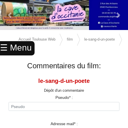
Previous Slide
Next 
×
ACCUEIL
Accueil Toulouse Web
film
le-sang-d-un-poete
☰ Menu
ANNUAIRE
avis
AGENDA
Commentaires du film:
ANNONCES
le-sang-d-un-poete
CINEMA
Dépôt d'un commentaire
ENFANTS
Pseudo* :
SPORTS
MARIAGES
Adresse mail* :