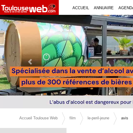
ACCUEIL
ANNUAIRE
AGEND
Previous Slide
Accueil Toulouse Web
film
le-peril-jeune
avis