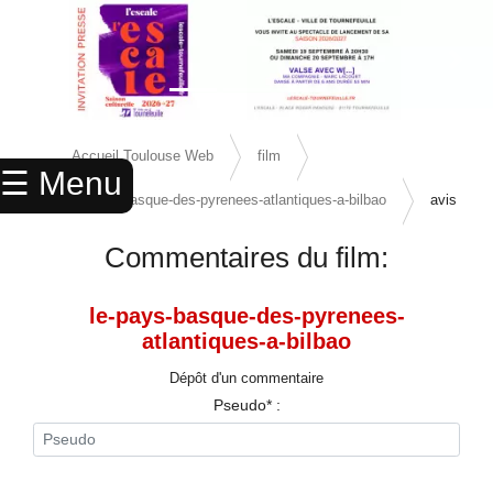
Previous Slide
Next 
×
ACCUEIL
Accueil Toulouse Web
film
☰ Menu
ANNUAIRE
le-pays-basque-des-pyrenees-atlantiques-a-bilbao
avis
AGENDA
Commentaires du film:
ANNONCES
le-pays-basque-des-pyrenees-
CINEMA
atlantiques-a-bilbao
ENFANTS
Dépôt d'un commentaire
Pseudo* :
SPORTS
MARIAGES