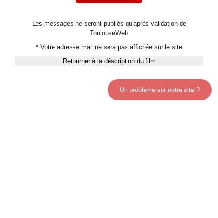
Les messages ne seront publiés qu'après validation de
ToulouseWeb
* Votre adresse mail ne sera pas affichée sur le site
Retourner à la déscription du film
Un problème sur notre site ?
Qui sommes-nous?
|
Nous écrire
|
Communiquer une info
|
Recommander ce site
|
Facebook
Edité par
Toulouse Web SN