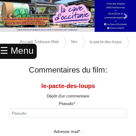
Previous Slide
Next 
×
ACCUEIL
Accueil Toulouse Web
film
le-pacte-des-loups
☰ Menu
ANNUAIRE
avis
AGENDA
Commentaires du film:
ANNONCES
le-pacte-des-loups
CINEMA
Dépôt d'un commentaire
ENFANTS
Pseudo* :
SPORTS
MARIAGES
Adresse mail* :