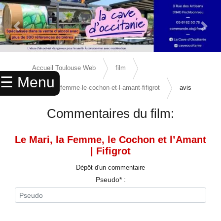
Previous Slide
Next 
×
ACCUEIL
Accueil Toulouse Web
film
☰ Menu
ANNUAIRE
le-mari-la-femme-le-cochon-et-l-amant-fifigrot
avis
AGENDA
Commentaires du film:
ANNONCES
Le Mari, la Femme, le Cochon et l’Amant
CINEMA
| Fifigrot
ENFANTS
Dépôt d'un commentaire
Pseudo* :
SPORTS
MARIAGES