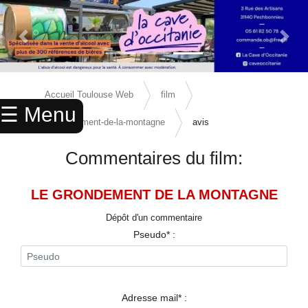
Previous Slide
Next 
×
ACCUEIL
Accueil Toulouse Web
film
☰ Menu
ANNUAIRE
le-grondement-de-la-montagne
avis
AGENDA
Commentaires du film:
ANNONCES
LE GRONDEMENT DE LA MONTAGNE
CINEMA
Dépôt d'un commentaire
ENFANTS
Pseudo* :
SPORTS
MARIAGES
Adresse mail* :