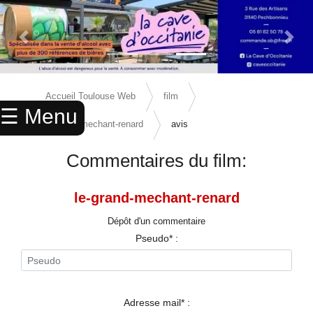
Previous Slide
Next 
×
ACCUEIL
Accueil Toulouse Web
film
☰ Menu
ANNUAIRE
le-grand-mechant-renard
avis
AGENDA
Commentaires du film:
ANNONCES
le-grand-mechant-renard
CINEMA
Dépôt d'un commentaire
ENFANTS
Pseudo* :
SPORTS
MARIAGES
Adresse mail* :