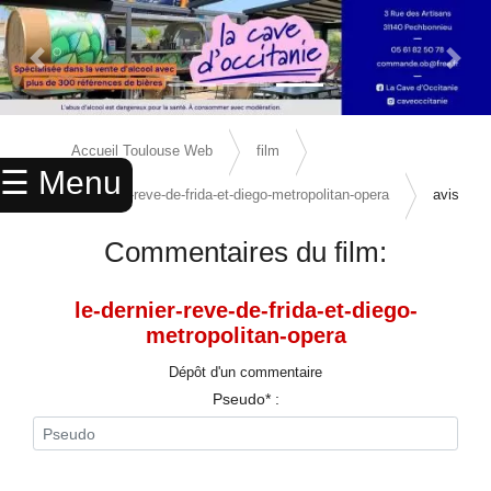
Previous Slide
Next 
×
ACCUEIL
Accueil Toulouse Web
film
☰ Menu
ANNUAIRE
le-dernier-reve-de-frida-et-diego-metropolitan-opera
avis
AGENDA
Commentaires du film:
ANNONCES
le-dernier-reve-de-frida-et-diego-
CINEMA
metropolitan-opera
ENFANTS
Dépôt d'un commentaire
Pseudo* :
SPORTS
MARIAGES