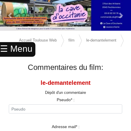
Previous Slide
Next 
×
ACCUEIL
Accueil Toulouse Web
film
le-demantelement
☰ Menu
ANNUAIRE
avis
AGENDA
Commentaires du film:
ANNONCES
le-demantelement
CINEMA
Dépôt d'un commentaire
ENFANTS
Pseudo* :
SPORTS
MARIAGES
Adresse mail* :