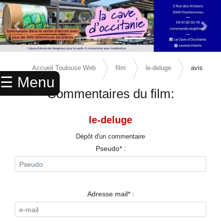
Previous Slide
Next 
×
ACCUEIL
Accueil Toulouse Web
film
le-deluge
avis
☰ Menu
ANNUAIRE
Commentaires du film:
AGENDA
le-deluge
ANNONCES
Dépôt d'un commentaire
CINEMA
Pseudo* :
ENFANTS
SPORTS
Adresse mail* :
MARIAGES