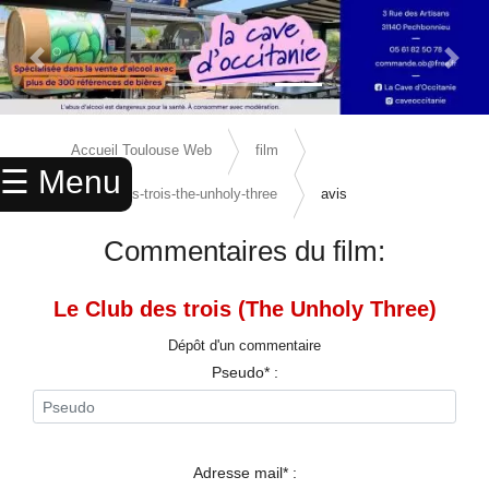
Previous Slide
Next 
×
ACCUEIL
Accueil Toulouse Web
film
☰ Menu
ANNUAIRE
le-club-des-trois-the-unholy-three
avis
AGENDA
Commentaires du film:
ANNONCES
Le Club des trois (The Unholy Three)
CINEMA
Dépôt d'un commentaire
ENFANTS
Pseudo* :
SPORTS
MARIAGES
Adresse mail* :