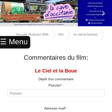
Previous Slide
Next 
×
ACCUEIL
Accueil Toulouse Web
film
le-ciel-et-la-boue
☰ Menu
ANNUAIRE
avis
AGENDA
Commentaires du film:
ANNONCES
Le Ciel et la Boue
CINEMA
Dépôt d'un commentaire
ENFANTS
Pseudo* :
SPORTS
MARIAGES
Adresse mail* :