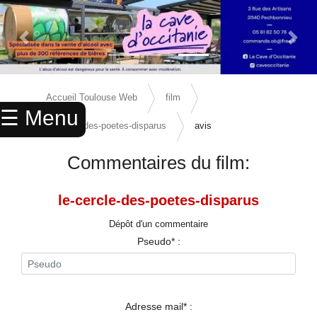
Previous Slide
Next 
×
ACCUEIL
Accueil Toulouse Web
film
☰ Menu
ANNUAIRE
le-cercle-des-poetes-disparus
avis
AGENDA
Commentaires du film:
ANNONCES
le-cercle-des-poetes-disparus
CINEMA
Dépôt d'un commentaire
ENFANTS
Pseudo* :
SPORTS
MARIAGES
Adresse mail* :