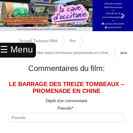
Previous Slide
Next 
×
ACCUEIL
Accueil Toulouse Web
film
☰ Menu
ANNUAIRE
le-barrage-des-treize-tombeaux-promenade-en-chine
avis
AGENDA
Commentaires du film:
ANNONCES
LE BARRAGE DES TREIZE TOMBEAUX –
CINEMA
PROMENADE EN CHINE
ENFANTS
Dépôt d'un commentaire
Pseudo* :
SPORTS
MARIAGES