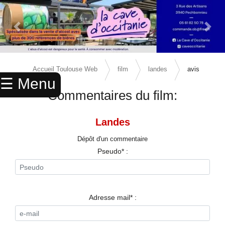
Previous Slide
Next 
×
ACCUEIL
Accueil Toulouse Web
film
landes
avis
☰ Menu
ANNUAIRE
Commentaires du film:
AGENDA
Landes
ANNONCES
Dépôt d'un commentaire
CINEMA
Pseudo* :
ENFANTS
SPORTS
Adresse mail* :
MARIAGES