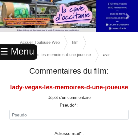
Previous Slide
Next 
×
ACCUEIL
Accueil Toulouse Web
film
☰ Menu
ANNUAIRE
lady-vegas-les-memoires-d-une-joueuse
avis
AGENDA
Commentaires du film:
ANNONCES
lady-vegas-les-memoires-d-une-joueuse
CINEMA
Dépôt d'un commentaire
ENFANTS
Pseudo* :
SPORTS
MARIAGES
Adresse mail* :