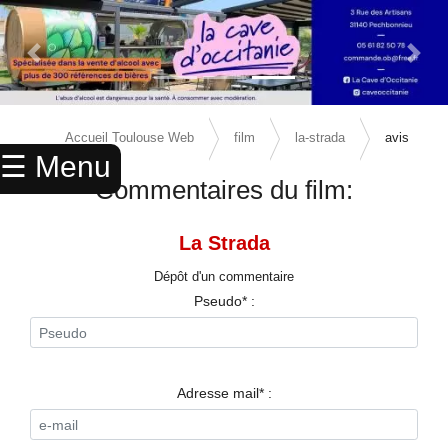
Previous Slide
Next 
×
ACCUEIL
Accueil Toulouse Web
film
la-strada
avis
☰ Menu
ANNUAIRE
Commentaires du film:
AGENDA
La Strada
ANNONCES
Dépôt d'un commentaire
CINEMA
Pseudo* :
ENFANTS
SPORTS
Adresse mail* :
MARIAGES