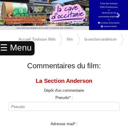
Previous Slide
Next 
×
ACCUEIL
Accueil Toulouse Web
film
la-section-anderson
☰ Menu
ANNUAIRE
avis
AGENDA
Commentaires du film:
ANNONCES
La Section Anderson
CINEMA
Dépôt d'un commentaire
ENFANTS
Pseudo* :
SPORTS
MARIAGES
Adresse mail* :