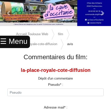
Previous Slide
Next 
×
ACCUEIL
Accueil Toulouse Web
film
☰ Menu
ANNUAIRE
la-place-royale-cote-diffusion
avis
AGENDA
Commentaires du film:
ANNONCES
la-place-royale-cote-diffusion
CINEMA
Dépôt d'un commentaire
ENFANTS
Pseudo* :
SPORTS
MARIAGES
Adresse mail* :