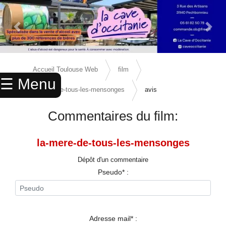
Previous Slide
Next 
×
ACCUEIL
Accueil Toulouse Web
film
☰ Menu
ANNUAIRE
la-mere-de-tous-les-mensonges
avis
AGENDA
Commentaires du film:
ANNONCES
la-mere-de-tous-les-mensonges
CINEMA
Dépôt d'un commentaire
ENFANTS
Pseudo* :
SPORTS
MARIAGES
Adresse mail* :