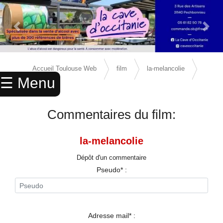
Previous Slide
Next 
×
ACCUEIL
Accueil Toulouse Web
film
la-melancolie
☰ Menu
ANNUAIRE
avis
AGENDA
Commentaires du film:
ANNONCES
la-melancolie
CINEMA
Dépôt d'un commentaire
ENFANTS
Pseudo* :
SPORTS
MARIAGES
Adresse mail* :