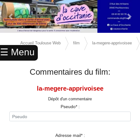
Previous Slide
Next 
×
ACCUEIL
Accueil Toulouse Web
film
la-megere-apprivoisee
☰ Menu
ANNUAIRE
avis
AGENDA
Commentaires du film:
ANNONCES
la-megere-apprivoisee
CINEMA
Dépôt d'un commentaire
ENFANTS
Pseudo* :
SPORTS
MARIAGES
Adresse mail* :