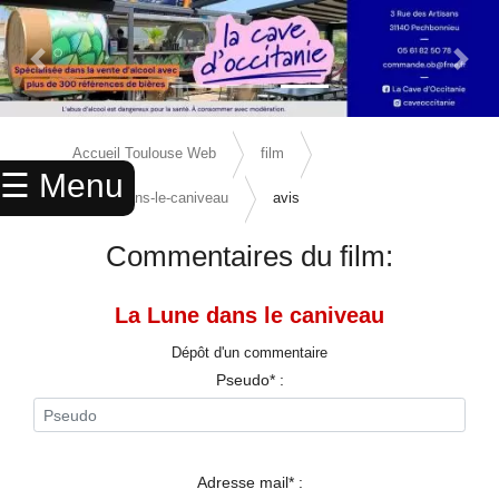
Previous Slide
Next 
×
ACCUEIL
Accueil Toulouse Web
film
☰ Menu
ANNUAIRE
la-lune-dans-le-caniveau
avis
AGENDA
Commentaires du film:
ANNONCES
La Lune dans le caniveau
CINEMA
Dépôt d'un commentaire
ENFANTS
Pseudo* :
SPORTS
MARIAGES
Adresse mail* :