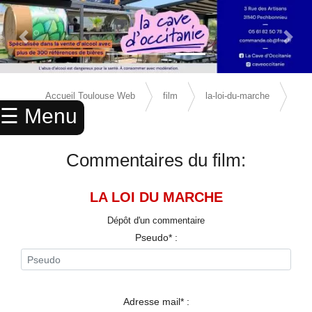
Previous Slide
Next 
×
ACCUEIL
Accueil Toulouse Web
film
la-loi-du-marche
☰ Menu
ANNUAIRE
avis
AGENDA
Commentaires du film:
ANNONCES
LA LOI DU MARCHE
CINEMA
Dépôt d'un commentaire
ENFANTS
Pseudo* :
SPORTS
MARIAGES
Adresse mail* :