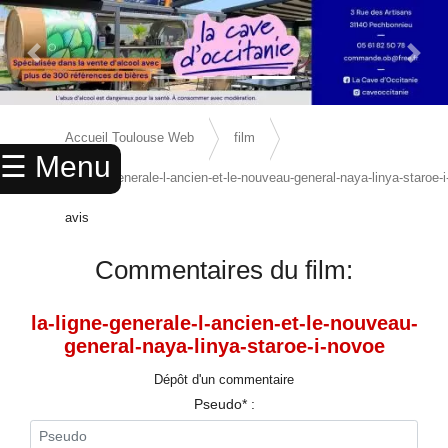
Previous Slide
Next 
×
ACCUEIL
Accueil Toulouse Web
film
☰ Menu
ANNUAIRE
la-ligne-generale-l-ancien-et-le-nouveau-general-naya-linya-staroe-
AGENDA
avis
ANNONCES
Commentaires du film:
CINEMA
la-ligne-generale-l-ancien-et-le-nouveau-
ENFANTS
general-naya-linya-staroe-i-novoe
SPORTS
Dépôt d'un commentaire
Pseudo* :
MARIAGES