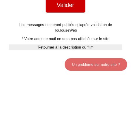
Valider
Les messages ne seront publiés qu'après validation de
ToulouseWeb
* Votre adresse mail ne sera pas affichée sur le site
Retourner à la déscription du film
Un problème sur notre site ?
Qui sommes-nous?
|
Nous écrire
|
Communiquer une info
|
Recommander ce site
|
Facebook