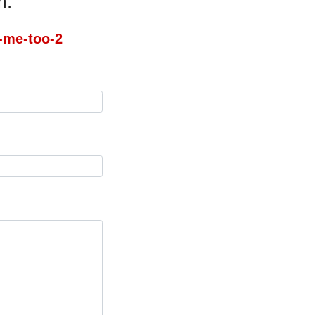
m:
t-me-too-2