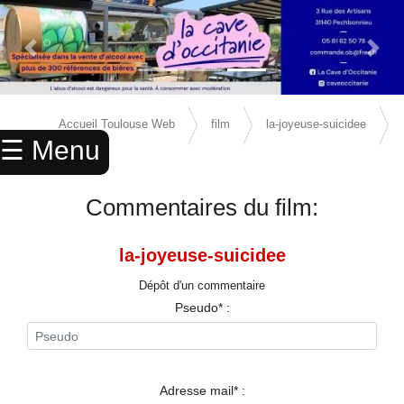
Previous Slide
Next 
×
ACCUEIL
Accueil Toulouse Web
film
la-joyeuse-suicidee
☰ Menu
ANNUAIRE
avis
AGENDA
Commentaires du film:
ANNONCES
la-joyeuse-suicidee
CINEMA
Dépôt d'un commentaire
ENFANTS
Pseudo* :
SPORTS
MARIAGES
Adresse mail* :