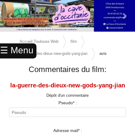
Previous Slide
Next 
×
ACCUEIL
Accueil Toulouse Web
film
☰ Menu
ANNUAIRE
la-guerre-des-dieux-new-gods-yang-jian
avis
AGENDA
Commentaires du film:
ANNONCES
la-guerre-des-dieux-new-gods-yang-jian
CINEMA
Dépôt d'un commentaire
ENFANTS
Pseudo* :
SPORTS
MARIAGES
Adresse mail* :