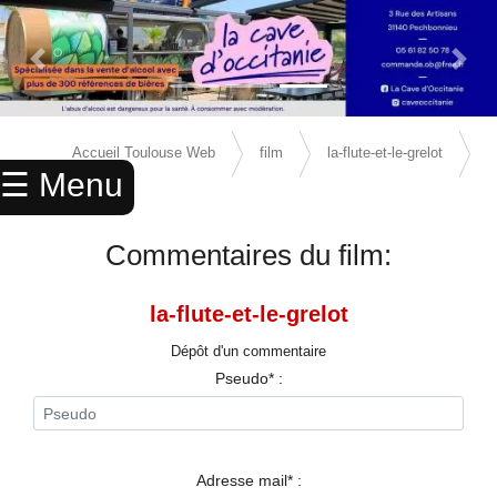
Previous Slide
Next 
×
ACCUEIL
Accueil Toulouse Web
film
la-flute-et-le-grelot
☰ Menu
ANNUAIRE
avis
AGENDA
Commentaires du film:
ANNONCES
la-flute-et-le-grelot
CINEMA
Dépôt d'un commentaire
ENFANTS
Pseudo* :
SPORTS
MARIAGES
Adresse mail* :